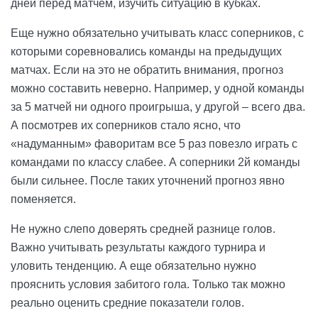
дней перед матчем, изучить ситуацию в кубках.
Еще нужно обязательно учитывать класс соперников, с
которыми соревновались команды на предыдущих
матчах. Если на это не обратить внимания, прогноз
можно составить неверно. Например, у одной команды
за 5 матчей ни одного проигрыша, у другой – всего два.
А посмотрев их соперников стало ясно, что
«надуманным» фаворитам все 5 раз повезло играть с
командами по классу слабее. А соперники 2й команды
были сильнее. После таких уточнений прогноз явно
поменяется.
Не нужно слепо доверять средней разнице голов.
Важно учитывать результаты каждого турнира и
уловить тенденцию. А еще обязательно нужно
прояснить условия забитого гола. Только так можно
реально оценить средние показатели голов.