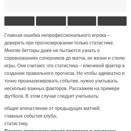
Главная ошибка непрофессионального игрока –
доверять при прогнозировании только статистике.
Многие бетторы даже не пытаются узнать о
соревнованиях соперников до матча, их жизни и стилю
игры. Они считают, что статистика – ключевой фактор в
создании правильного прогноза. Но чтобы адекватно и
точно проанализировать событие, нужно учитывать
несколько важных факторов. Расскажем на примере
футбола. В этом случае следует учитывать:
общее впечатление от предыдущих матчей;
главные события клуба;
статистику.