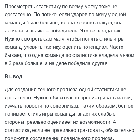
Просмотреть статистику по всему матчу тоже не
достаточно. По логике, если ударов по мячу у одной
команды было больше, то она хорошо атакует, она
активна, а значит – победитель. Это не всегда так.
Нужно смотреть сам матч, чтобы понять стиль игры
команд, уловить тактику, оценить потенциал. Часто
бывает, что одна команда по статистике владела мячом
в 2 раза больше, а на деле победила другая.
Вывод
Для создания точного прогноза одной статистики не
достаточно. Нужно обязательно просматривать матчи,
изучать новости по соперникам. Таким образом, беттор
понимает стиль игры команды, знает их слабые
стороны, реально оценивает их возможности. А
статистика, если ее правильно трактовать, обязательно
поможет в составлении правильного прогноза.