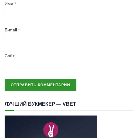
Имя
*
E-mail
*
Сайт
ЛУЧШИЙ БУКМЕКЕР — VBET