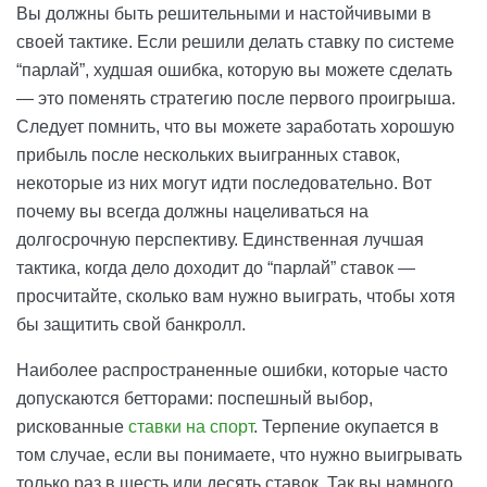
Вы должны быть решительными и настойчивыми в
своей тактике. Если решили делать ставку по системе
“парлай”, худшая ошибка, которую вы можете сделать
— это поменять стратегию после первого проигрыша.
Следует помнить, что вы можете заработать хорошую
прибыль после нескольких выигранных ставок,
некоторые из них могут идти последовательно. Вот
почему вы всегда должны нацеливаться на
долгосрочную перспективу. Единственная лучшая
тактика, когда дело доходит до “парлай” ставок —
просчитайте, сколько вам нужно выиграть, чтобы хотя
бы защитить свой банкролл.
Наиболее распространенные ошибки, которые часто
допускаются бетторами: поспешный выбор,
рискованные
ставки на спорт
. Терпение окупается в
том случае, если вы понимаете, что нужно выигрывать
только раз в шесть или десять ставок. Так вы намного