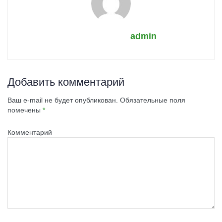
admin
Добавить комментарий
Ваш e-mail не будет опубликован.
Обязательные поля
помечены
*
Комментарий