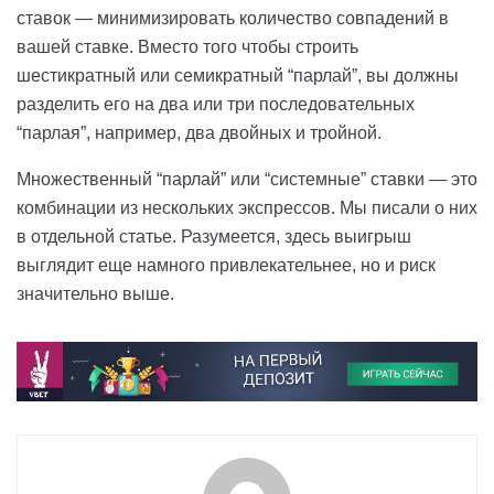
ставок — минимизировать количество совпадений в
вашей ставке. Вместо того чтобы строить
шестикратный или семикратный “парлай”, вы должны
разделить его на два или три последовательных
“парлая”, например, два двойных и тройной.
Множественный “парлай” или “системные” ставки — это
комбинации из нескольких экспрессов. Мы писали о них
в отдельной статье. Разумеется, здесь выигрыш
выглядит еще намного привлекательнее, но и риск
значительно выше.