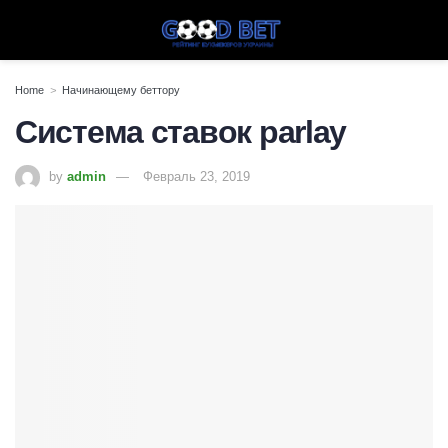
Home
Начинающему беттору
Система ставок parlay
by
admin
Февраль 23, 2019