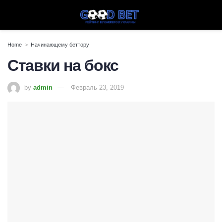
Home
Начинающему беттору
Ставки на бокс
by
admin
Февраль 23, 2019