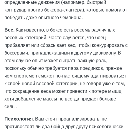
определенные движения (например, быстрый
контрудар против боксера-слаггера), которые помогают
победить даже опытного чемпиона.
Вес.
Как известно, в боксе есть восемь различных
весовых категорий. Часто случается, что боец ​​
прибавляет или сбрасывает вес, чтобы конкурировать с
боксерами, принадлежащими к другому дивизиону. В
этом случае опыт может сыграть важную роль,
поскольку обычно требуется пара поединков, прежде
чем спортсмен сможет по-настоящему адаптироваться
к своей новой весовой категории, не говоря уже о том,
что сокращение веса может привести к потере мышц,
хотя добавление массы не всегда придает больше
силы.
Психология
. Вам стоит проанализировать, не
противостоят ли два бойца друг другу психологически.