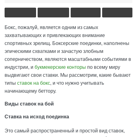
Бокс, пожалуй, является одним из самых
захватывающих и привлекающих внимание
спортивных зрелищ. Боксерские поединки, наполнены
эпическими схватками и зачастую злобным
соперничеством, являются масштабными событиями в
индустрии, и
букмекерские конторы
по всему миру
выдвигают свои ставки. Мы рассмотрим, какие бывают
типы
ставок на бокс
, и что нужно учитывать
начинающему беттору.
Виды ставок на бой
Ставка на исход поединка
Это самый распространенный и простой вид ставок,