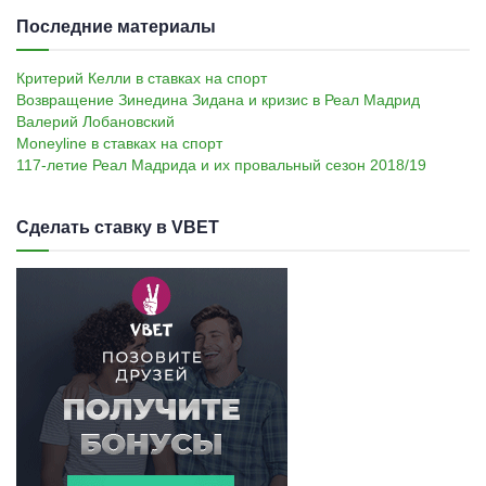
Последние материалы
Критерий Келли в ставках на спорт
Возвращение Зинедина Зидана и кризис в Реал Мадрид
Валерий Лобановский
Moneyline в ставках на спорт
117-летие Реал Мадрида и их провальный сезон 2018/19
Сделать ставку в VBET