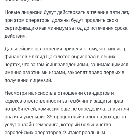
Новые лицензии будут действовать в течение пяти лет,
при этом операторы должны будут продлить свою
сертификацию как минимум за год до истечения срока
действия.
Дальнейшие осложнения привели к тому, что министр
финансов Евклид Цакалотос обрисовал в общих
чертах, что за гэмблинг заведениями, занимающимися
именно азартными играми, закрепят право первых в
получении лицензий.
Несмотря на ясность в отношении стандартов и
кодекса ответственности за гемблинг и защиты прав
потребителей, комиссия еще не определила, снизит ли
она или уменьшит 35-процентный налог на доходы от
услуг онлайн-гемблинга, который большинство
европейских операторов считают реальным