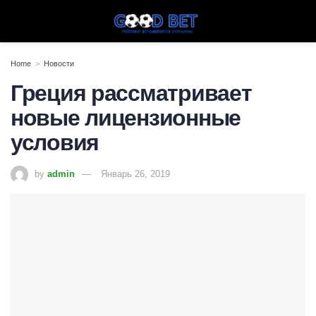
Home
Новости
Греция рассматривает
новые лицензионные
условия
by
admin
Январь 26, 2019