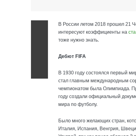
В России летом 2018 прошел 21 Ч
интересуют коэффициенты на
ста
тоже нужно знать.
Дебют FIFA
В 1930 году состоялся первый ми
стал главным международным со
чемпионатом была Олимпиада. Пр
году создали официальный докум
мира по футболу.
Было много желающих стран, кото
Италия, Испания, Венгрия, Швеци