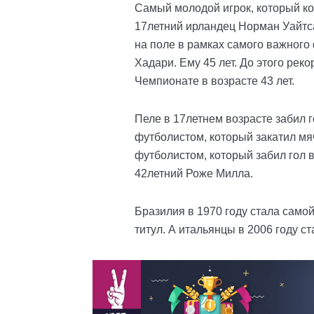
Самый молодой игрок, который ко
17летний ирландец Норман Уайт
на поле в рамках самого важного 
Хадари. Ему 45 лет. До этого рек
Чемпионате в возрасте 43 лет.
Пеле в 17летнем возрасте забил 
футболистом, который закатил мя
футболистом, который забил гол 
42летний Роже Милла.
Бразилия в 1970 году стала само
титул. А итальянцы в 2006 году 