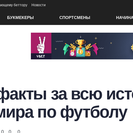
ающему беттору
Новости
БУКМЕКЕРЫ
СПОРТСМЕНЫ
НАЧИН
факты за всю ис
мира по футболу
0
0
0