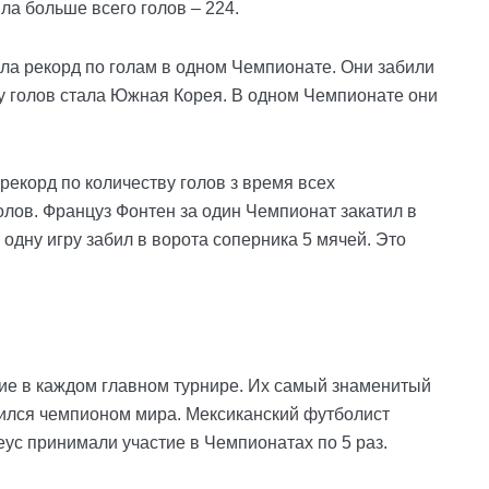
ла больше всего голов – 224.
ла рекорд по голам в одном Чемпионате. Они забили
у голов стала Южная Корея. В одном Чемпионате они
 рекорд по количеству голов з время всех
лов. Француз Фонтен за один Чемпионат закатил в
 одну игру забил в ворота соперника 5 мячей. Это
ие в каждом главном турнире. Их самый знаменитый
вился чемпионом мира. Мексиканский футболист
еус принимали участие в Чемпионатах по 5 раз.