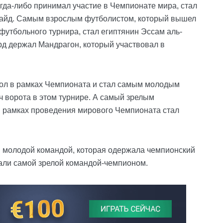
гда-либо принимал участие в Чемпионате мира, стал
сайд. Самым взрослым футболистом, который вышел
футбольного турнира, стал египтянин Эссам аль-
орд держал Мандрагон, который участвовал в
гол в рамках Чемпионата и стал самым молодым
ч ворота в этом турнире. А самый зрелым
в рамках проведения мирового Чемпионата стал
й молодой командой, которая одержала чемпионский
стали самой зрелой командой-чемпионом.