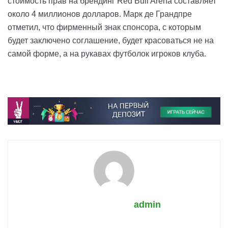
стоимость прав на брендинг Red Bull Arena составляет
около 4 миллионов долларов. Марк де Грандпре
отметил, что фирменный знак спонсора, с которым
будет заключено соглашение, будет красоваться не на
самой форме, а на рукавах футболок игроков клуба.
admin