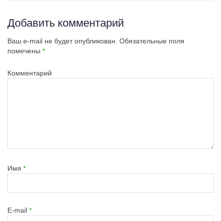
Добавить комментарий
Ваш e-mail не будет опубликован.
Обязательные поля
помечены
*
Комментарий
Имя
*
E-mail
*