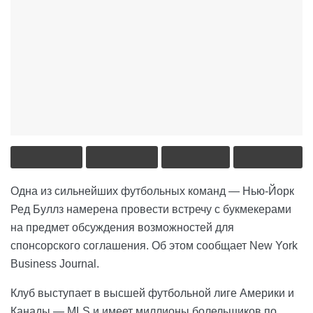
Одна из сильнейших футбольных команд — Нью-Йорк
Ред Буллз намерена провести встречу с букмекерами
на предмет обсуждения возможностей для
спонсорского соглашения. Об этом сообщает New York
Business Journal.
Клуб выступает в высшей футбольной лиге Америки и
Канады — MLS и имеет миллионы болельщиков по