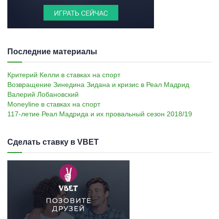
Последние материалы
Критерий Келли в ставках на спорт
Возвращение Зинедина Зидана и кризис в Реал Мадрид
Валерий Лобановский
Moneyline в ставках на спорт
117-летие Реал Мадрида и их провальный сезон 2018/19
Сделать ставку в VBET