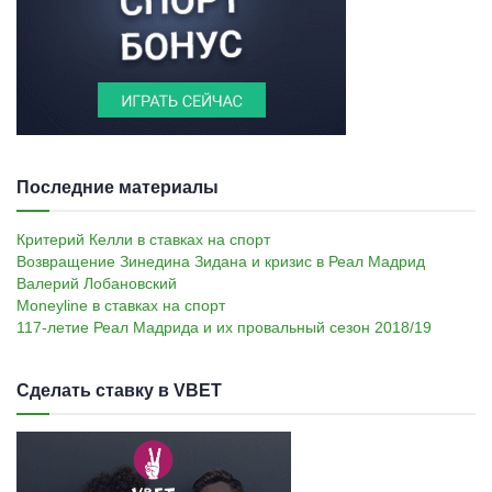
Последние материалы
Критерий Келли в ставках на спорт
Возвращение Зинедина Зидана и кризис в Реал Мадрид
Валерий Лобановский
Moneyline в ставках на спорт
117-летие Реал Мадрида и их провальный сезон 2018/19
Сделать ставку в VBET