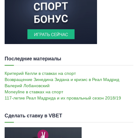
Последние материалы
Критерий Келли в ставках на спорт
Возвращение Зинедина Зидана и кризис в Реал Мадрид
Валерий Лобановский
Moneyline в ставках на спорт
117-летие Реал Мадрида и их провальный сезон 2018/19
Сделать ставку в VBET