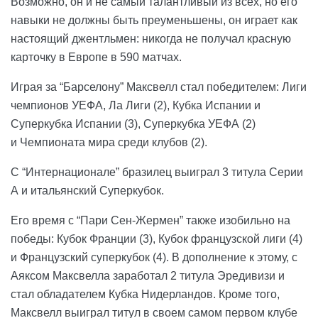
Возможно, он и не самый талантливый из всех, но его
навыки не должны быть преуменьшены, он играет как
настоящий джентльмен: никогда не получал красную
карточку в Европе в 590 матчах.
Играя за “Барселону” Максвелл стал победителем: Лиги
чемпионов УЕФА, Ла Лиги (2), Кубка Испании и
Суперкубка Испании (3), Суперкубка УЕФА (2)
и Чемпионата мира среди клубов (2).
С “Интернационале” бразилец выиграл 3 титула Cерии
А и итальянский Суперкубок.
Его время с “Пари Сен-Жермен” также изобильно на
победы: Кубок Франции (3), Кубок французской лиги (4)
и Французский суперкубок (4). В дополнение к этому, с
Аяксом Максвелла заработал 2 титула Эредивизи и
стал обладателем Кубка Нидерландов. Кроме того,
Максвелл выиграл титул в своем самом первом клубе